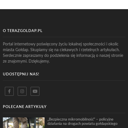
O TERAZGOLDAP.PL
Portal internetowy poświęcony życiu lokalnej społeczności i okolic
miasta Gołdap. Skupiamy się na ciekawych i rzetelnych artykułach.
Serdecznie zapraszamy do podzielenia się informacją o naszej stronie
ze znajomymi. Dziękujemy.
UDOSTĘPNIJ NAS!
POLECANE ARTYKUŁY
„Bezpieczna mikromobilność” – policyjne
działania na drogach powiatu gołdapskiego