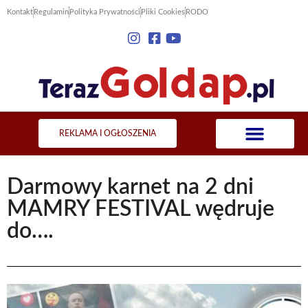
Kontakt
Regulamin
Polityka Prywatności
Pliki Cookies
RODO
REKLAMA I OGŁOSZENIA
Darmowy karnet na 2 dni
MAMRY FESTIVAL wędruje
do….