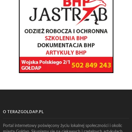
O TERAZGOLDAP.PL
Portal internetowy poświęcony życiu lokalnej społeczności i okolic
miasta Gołdap. Skupiamy się na ciekawych i rzetelnych artykułach.