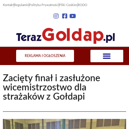
Kontakt
Regulamin
Polityka Prywatności
Pliki Cookies
RODO
REKLAMA I OGŁOSZENIA
Zacięty finał i zasłużone
wicemistrzostwo dla
strażaków z Gołdapi