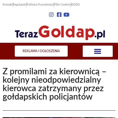
Kontakt
Regulamin
Polityka Prywatności
Pliki Cookies
RODO
REKLAMA I OGŁOSZENIA
Z promilami za kierownicą –
kolejny nieodpowiedzialny
kierowca zatrzymany przez
gołdapskich policjantów