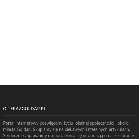
O TERAZGOLDAP.PL
Portal internetowy poświęcony życiu lokalnej społeczności i okolic
miasta Gołdap. Skupiamy się na ciekawych i rzetelnych artykułach.
Serdecznie zapraszamy do podzielenia się informacją o naszej stronie