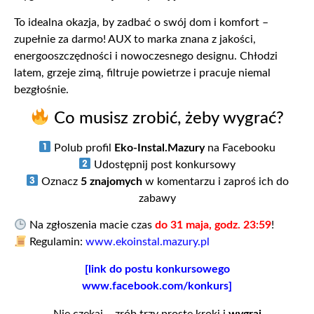
To idealna okazja, by zadbać o swój dom i komfort –
zupełnie za darmo! AUX to marka znana z jakości,
energooszczędności i nowoczesnego designu. Chłodzi
latem, grzeje zimą, filtruje powietrze i pracuje niemal
bezgłośnie.
Co musisz zrobić, żeby wygrać?
Polub profil
Eko-Instal.Mazury
na Facebooku
Udostępnij post konkursowy
Oznacz
5 znajomych
w komentarzu i zaproś ich do
zabawy
Na zgłoszenia macie czas
do 31 maja, godz. 23:59
!
Regulamin:
www.ekoinstal.mazury.pl
[link do postu konkursowego
www.facebook.com/konkurs
]
Nie czekaj – zrób trzy proste kroki i
wygraj