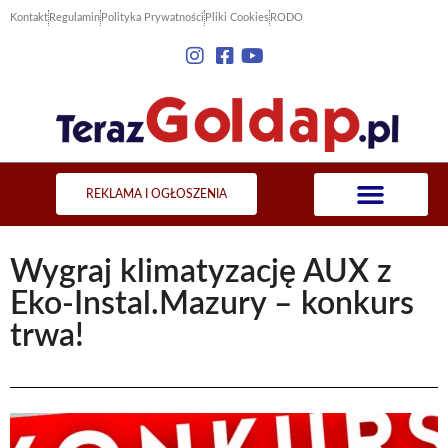
Kontakt
Regulamin
Polityka Prywatności
Pliki Cookies
RODO
REKLAMA I OGŁOSZENIA
Wygraj klimatyzację AUX z
Eko-Instal.Mazury – konkurs
trwa!