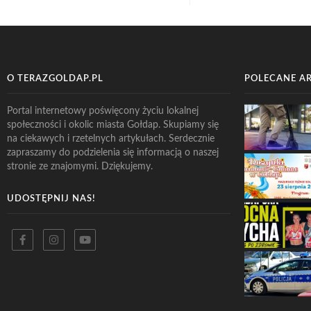
O TERAZGOLDAP.PL
POLECANE A
Portal internetowy poświęcony życiu lokalnej
społeczności i okolic miasta Gołdap. Skupiamy się
na ciekawych i rzetelnych artykułach. Serdecznie
zapraszamy do podzielenia się informacją o naszej
stronie ze znajomymi. Dziękujemy.
UDOSTĘPNIJ NAS!