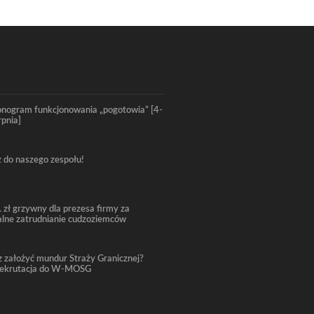
nogram funkcjonowania „pogotowia” [4-
rpnia]
 do naszego zespołu!
. zł grzywny dla prezesa firmy za
alne zatrudnianie cudzoziemców
 założyć mundur Straży Granicznej?
rekrutacja do W-MOSG