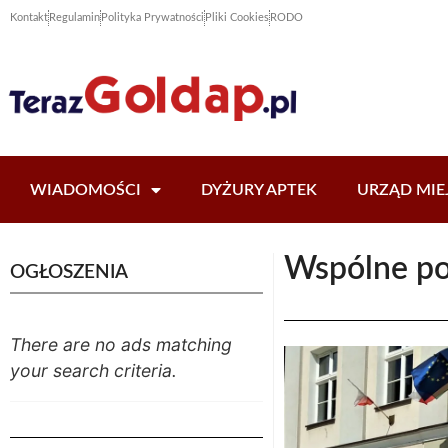
Kontakt
Regulamin
Polityka Prywatności
Pliki Cookies
RODO
WIADOMOŚCI
DYŻURY APTEK
URZĄD MIE
Wspólne po
OGŁOSZENIA
There are no ads matching
your search criteria.