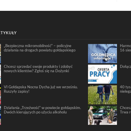
RTYKUŁY
„Bezpieczna mikromobilność” – policyjne
Harmo
działania na drogach powiatu gołdapskiego
16 sie
Chcesz sprzedać swoje produkty i zdobyć
Dołącz
nowych klientów? Zgłoś się na Dożynki
VI Gołdapska Nocna Dycha już we wrześniu.
40 tys
Ruszyły zapisy!
nieleg
Działania „Trzeźwość” w powiecie gołdapskim.
Chcesz
Dwóch kierujących po użyciu alkoholu
Trwa 