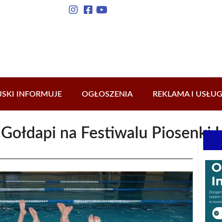
JSKI INFORMUJE
OGŁOSZENIA
REKLAMA I USŁUG
 Gołdapi na Festiwalu Piosenki U