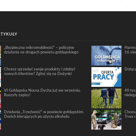
RTYKUŁY
„Bezpieczna mikromobilność” – policyjne
Harmo
działania na drogach powiatu gołdapskiego
16 sie
Chcesz sprzedać swoje produkty i zdobyć
Dołącz
nowych klientów? Zgłoś się na Dożynki
VI Gołdapska Nocna Dycha już we wrześniu.
40 tys
Ruszyły zapisy!
nieleg
Działania „Trzeźwość” w powiecie gołdapskim.
Chcesz
Dwóch kierujących po użyciu alkoholu
Trwa 