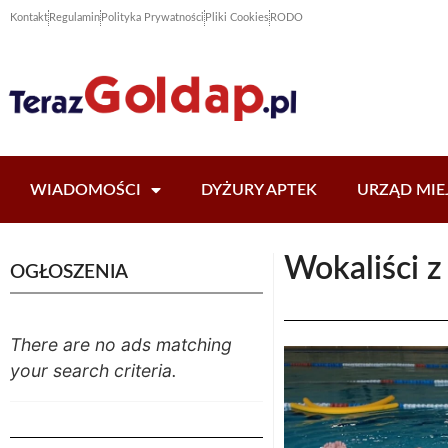
Kontakt
Regulamin
Polityka Prywatności
Pliki Cookies
RODO
WIADOMOŚCI
DYŻURY APTEK
URZĄD MIE
Wokaliści z
OGŁOSZENIA
There are no ads matching
your search criteria.