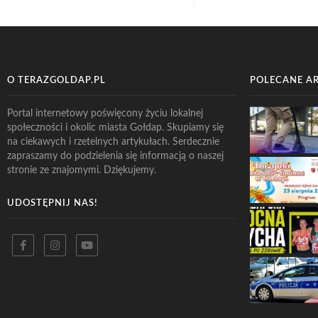
O TERAZGOLDAP.PL
POLECANE A
Portal internetowy poświęcony życiu lokalnej
społeczności i okolic miasta Gołdap. Skupiamy się
na ciekawych i rzetelnych artykułach. Serdecznie
zapraszamy do podzielenia się informacją o naszej
stronie ze znajomymi. Dziękujemy.
UDOSTĘPNIJ NAS!