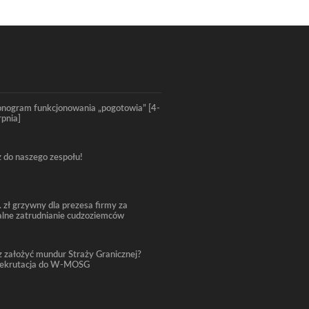
nogram funkcjonowania „pogotowia” [4-
rpnia]
 do naszego zespołu!
. zł grzywny dla prezesa firmy za
alne zatrudnianie cudzoziemców
 założyć mundur Straży Granicznej?
rekrutacja do W-MOSG