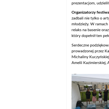
prezentacjom, udzieli
Organizatorzy festiwa
zadbali nie tylko o ar
młodzieży. W ramach p
relaks na basenie oraz
który dopełnił ten pe
Serdeczne podziękowa
prowadzonej przez Ka
Michaliny Kuczyńskiej
Amelii Kazimierskiej,