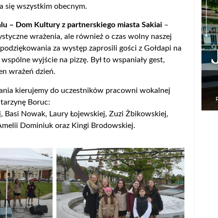
ła się wszystkim obecnym.
lu – Dom Kultury z partnerskiego miasta Sakiai
–
tystyczne wrażenia, ale również o czas wolny naszej
odziękowania za występ zaprosili gości z Gołdapi na
 wspólne wyjście na pizzę. Był to wspaniały gest,
łen wrażeń dzień.
nia kierujemy do uczestników pracowni wokalnej
tarzynę Boruc:
, Basi Nowak, Laury Łojewskiej, Zuzi Żbikowskiej,
 Amelii Dominiuk oraz Kingi Brodowskiej.