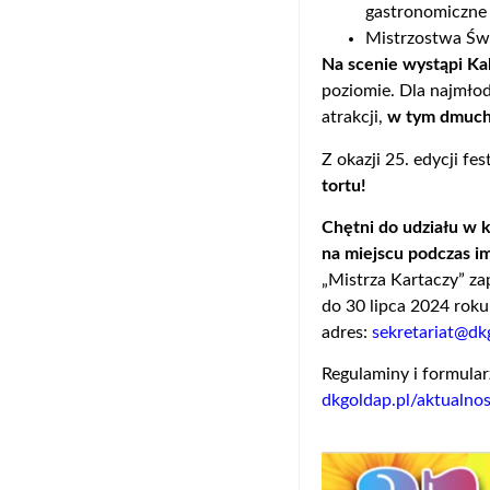
gastronomiczne 
Mistrzostwa Świ
Na scenie wystąpi K
poziomie. Dla najmło
atrakcji,
w tym dmucha
Z okazji 25. edycji fe
tortu!
Chętni do udziału w 
na miejscu podczas i
„Mistrza Kartaczy” za
do 30 lipca 2024 roku
adres:
sekretariat@dk
Regulaminy i formular
dkgoldap.pl/aktualno