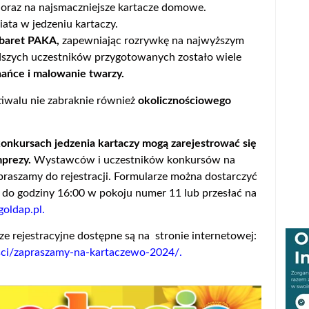
oraz na najsmaczniejsze kartacze domowe.
ata w jedzeniu kartaczy.
abaret PAKA,
zapewniając rozrywkę na najwyższym
dszych uczestników przygotowanych zostało wiele
ńce i malowanie twarzy.
stiwalu nie zabraknie również
okolicznościowego
konkursach jedzenia kartaczy mogą zarejestrować się
mprezy.
Wystawców i uczestników konkursów na
praszamy do rejestracji. Formularze można dostarczyć
 do godziny 16:00 w pokoju numer 11 lub przesłać na
goldap.pl
.
ze rejestracyjne dostępne są na stronie internetowej:
sci/zapraszamy-na-kartaczewo-2024/
.