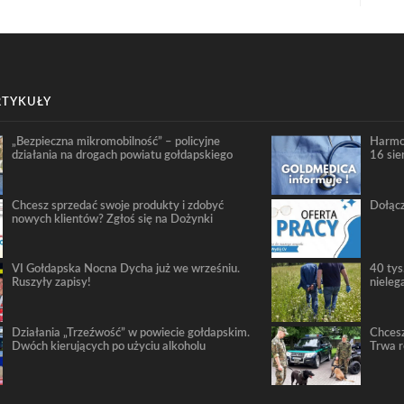
RTYKUŁY
„Bezpieczna mikromobilność” – policyjne
Harmo
działania na drogach powiatu gołdapskiego
16 sie
Chcesz sprzedać swoje produkty i zdobyć
Dołącz
nowych klientów? Zgłoś się na Dożynki
VI Gołdapska Nocna Dycha już we wrześniu.
40 tys
Ruszyły zapisy!
nieleg
Działania „Trzeźwość” w powiecie gołdapskim.
Chcesz
Dwóch kierujących po użyciu alkoholu
Trwa 