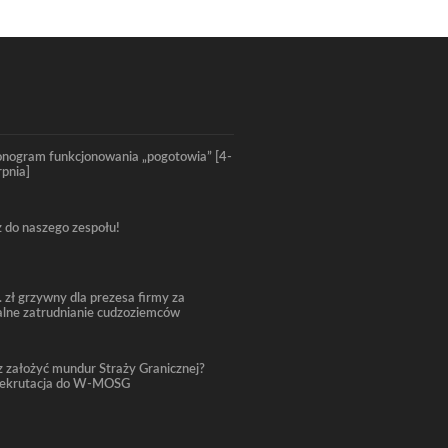
nogram funkcjonowania „pogotowia” [4-
rpnia]
 do naszego zespołu!
. zł grzywny dla prezesa firmy za
alne zatrudnianie cudzoziemców
 założyć mundur Straży Granicznej?
rekrutacja do W-MOSG