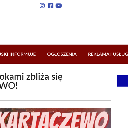
JSKI INFORMUJE
OGŁOSZENIA
REKLAMA I USŁUG
okami zbliża się
EWO!