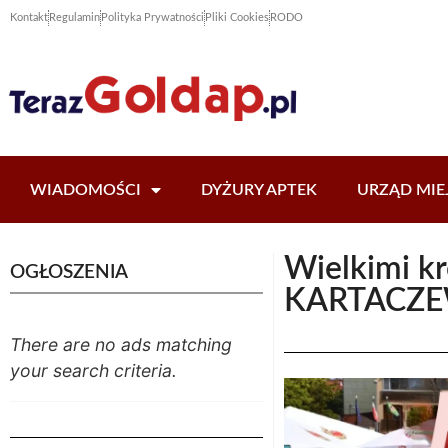
Kontakt
Regulamin
Polityka Prywatności
Pliki Cookies
RODO
WIADOMOŚCI
DYŻURY APTEK
URZĄD MIE
Wielkimi kr
OGŁOSZENIA
KARTACZ
There are no ads matching
your search criteria.