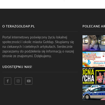
O TERAZGOLDAP.PL
POLECANE A
Portal internetowy poświęcony życiu lokalnej
społeczności i okolic miasta Gołdap. Skupiamy się
na ciekawych i rzetelnych artykułach. Serdecznie
zapraszamy do podzielenia się informacją o naszej
stronie ze znajomymi. Dziękujemy.
UDOSTĘPNIJ NAS!