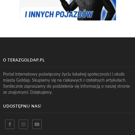
O TERAZGOLDAP.PL
Portal internetowy poświęcony życiu lokalnej społeczności i okolic
miasta Gołdap. Skupiamy się na ciekawych i rzetelnych artykułach.
Serdecznie zapraszamy do podzielenia się informacją o naszej stronie
ze znajomymi. Dziękujemy.
UDOSTĘPNIJ NAS!