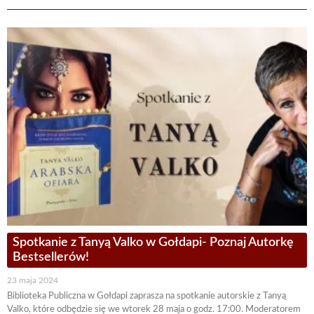
Spotkanie z Tanyą Valko w Gołdapi- Poznaj Autorkę
Bestsellerów!
23 maja 2024
Biblioteka Publiczna w Gołdapi zaprasza na spotkanie autorskie z Tanyą
Valko, które odbędzie się we wtorek 28 maja o godz. 17:00. Moderatorem