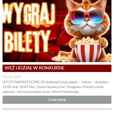
WEŹ UDZIAŁ W KONKURSIE
16 maja 2024
ISTOTY FANTASTYCZNE 2D dubbing Emisja: piątek – sobota – niedziela /
14:00 oraz 18:00 Film „Istoty fantastyczne” (Imaginary Friends) został
napisany i wyreżyserowany przez Johna Krasińskiego
Czytaj więcej