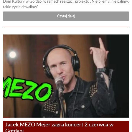
Dom Kultury w Gołdapi w ramach realizacji projektu „Nie pijemy, nie palimy,
takie życie chwalimy”
Czytaj dalej
Jacek MEZO Mejer zagra koncert 2 czerwca w
Gołdapi