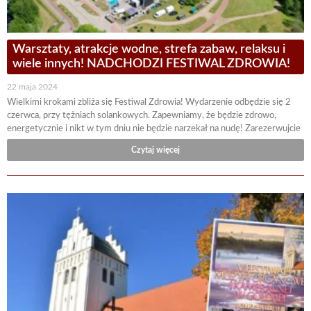
Warsztaty, atrakcje wodne, strefa zabaw, relaksu i
wiele innych! NADCHODZI FESTIWAL ZDROWIA!
22 maja 2024
Wielkimi krokami zbliża się Festiwal Zdrowia! Wydarzenie odbędzie się 2
czerwca, przy tężniach solankowych. Zapewniamy, że będzie zdrowo,
energetycznie i nikt w tym dniu nie będzie narzekał na nudę! Zarezerwujcie
Czytaj więcej