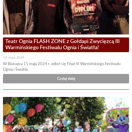
Teatr Ognia FLASH ZONE z Gołdapi Zwycięzcą III
Warmińskiego Festiwalu Ognia i Światła!
14 maja 2024
W Biskupcu 11 maja 2024 r. odbył się Finał III Warmińskiego Festiwalu
Ognia i Światła,
Czytaj dalej