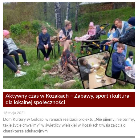
Aktywny czas w Kozakach – Zabawy, sport i kultura
dla lokalnej społeczności
16 maja 2024
Dom Kultury w Gołdapi w ramach realizacji projektu „Nie pijemy, nie palimy,
takie życie chwalimy” w świetlicy wiejskiej w Kozakach trwają zajęcia o
charakterze edukacyjnym