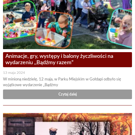
Animacje, gry, występy i balony życzliwości na
wydarzeniu ,,Bądźmy razem”
13 maja 2024
W minioną niedzielę, 12 maja, w Parku Miejskim w Gołdapi odbyło się
wyjątkowe wydarzenie „Bądźmy
Czytaj dalej