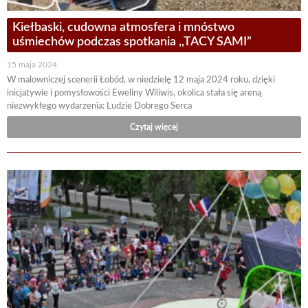
Kiełbaski, cudowna atmosfera i mnóstwo
uśmiechów podczas spotkania ,,TACY SAMI”
15 maja 2024
W malowniczej scenerii Łobód, w niedzielę 12 maja 2024 roku, dzięki
inicjatywie i pomysłowości Eweliny Wiliwis, okolica stała się areną
niezwykłego wydarzenia: Ludzie Dobrego Serca
Czytaj więcej