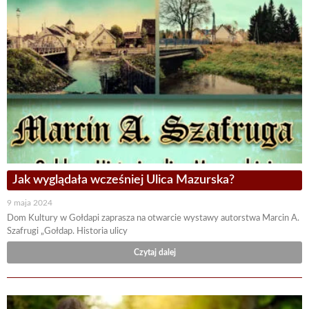
Jak wyglądała wcześniej Ulica Mazurska?
9 maja 2024
Dom Kultury w Gołdapi zaprasza na otwarcie wystawy autorstwa Marcin A.
Szafrugi „Gołdap. Historia ulicy
Czytaj dalej