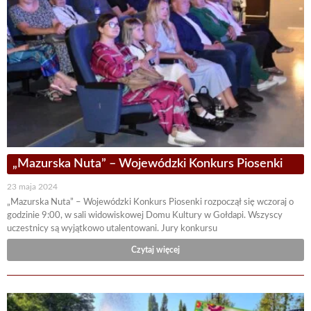
„Mazurska Nuta” – Wojewódzki Konkurs Piosenki
23 maja 2024
„Mazurska Nuta” – Wojewódzki Konkurs Piosenki rozpoczął się wczoraj o
godzinie 9:00, w sali widowiskowej Domu Kultury w Gołdapi. Wszyscy
uczestnicy są wyjątkowo utalentowani. Jury konkursu
Czytaj więcej