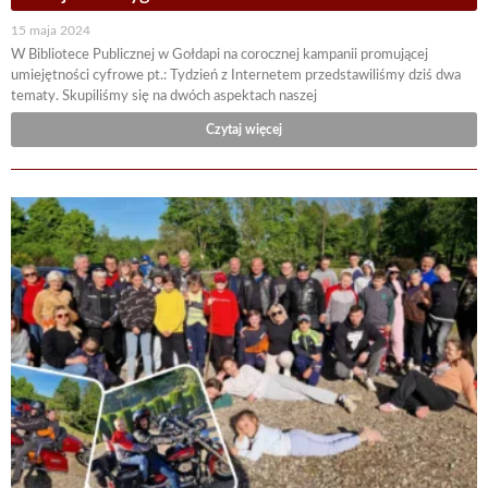
15 maja 2024
W Bibliotece Publicznej w Gołdapi na corocznej kampanii promującej
umiejętności cyfrowe pt.: Tydzień z Internetem przedstawiliśmy dziś dwa
tematy. Skupiliśmy się na dwóch aspektach naszej
Czytaj więcej