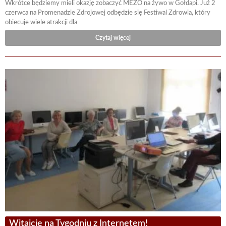
Wkrótce będziemy mieli okazję zobaczyć MEZO na żywo w Gołdapi. Już 2
czerwca na Promenadzie Zdrojowej odbędzie się Festiwal Zdrowia, który
obiecuje wiele atrakcji dla
Czytaj więcej
Witajcie na Tygodniu z Internetem!