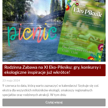
Rodzinna Zabawa na XI Eko-Pikniku: gry, konkursy i
ekologiczne inspiracje już wkrótce!
23 maja 2024
9 czerwca to data, którą warto zaznaczyć w kalendarzu! Szykuje się coś
ekstra dla wszystkich miłośników ekologii, smakoszy regionalnych
specjałów oraz rodzinnych atrakcji. W tym dniu
Czytaj więcej