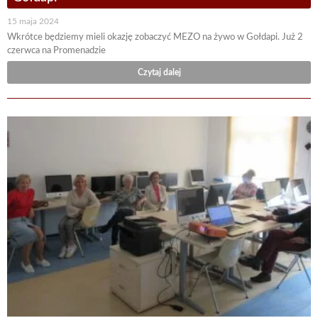
15 maja 2024
Wkrótce będziemy mieli okazję zobaczyć MEZO na żywo w Gołdapi. Już 2
czerwca na Promenadzie
Czytaj dalej