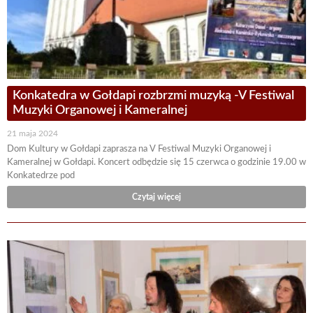
Konkatedra w Gołdapi rozbrzmi muzyką -V Festiwal
Muzyki Organowej i Kameralnej
21 maja 2024
Dom Kultury w Gołdapi zaprasza na V Festiwal Muzyki Organowej i
Kameralnej w Gołdapi. Koncert odbędzie się 15 czerwca o godzinie 19.00 w
Konkatedrze pod
Czytaj więcej