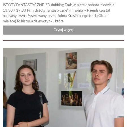
ISTOTY FANTASTYCZNE 2D dubbing Emisja: piątek-sobota-niedziela
13:30 / 17:30 Film „Istoty fantastyczne” (Imaginary Friends) został
napisany i wyreżyserowany przez Johna Krasińskiego (seria Ciche
miejsce).To historia dziewczynki, która
Czytaj więcej