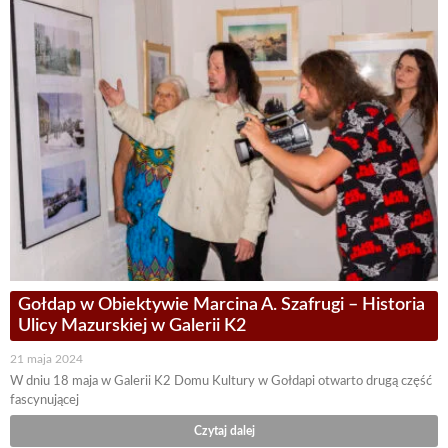
Gołdap w Obiektywie Marcina A. Szafrugi – Historia
Ulicy Mazurskiej w Galerii K2
21 maja 2024
W dniu 18 maja w Galerii K2 Domu Kultury w Gołdapi otwarto drugą część
fascynującej
Czytaj dalej