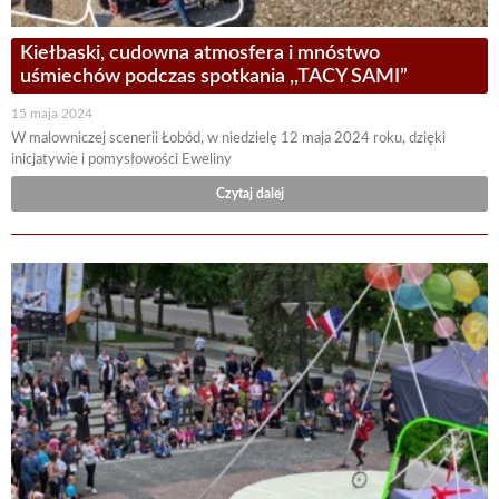
Kiełbaski, cudowna atmosfera i mnóstwo
uśmiechów podczas spotkania ,,TACY SAMI”
15 maja 2024
W malowniczej scenerii Łobód, w niedzielę 12 maja 2024 roku, dzięki
inicjatywie i pomysłowości Eweliny
Czytaj dalej