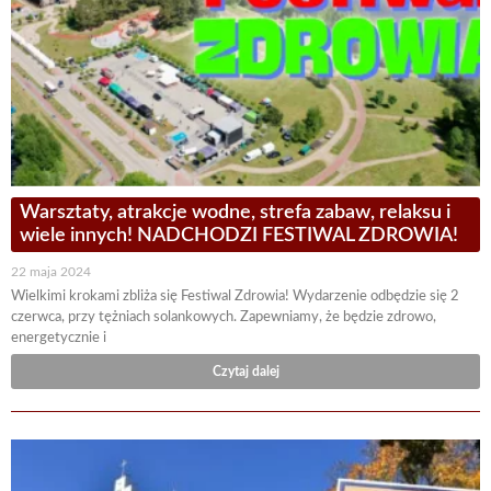
Warsztaty, atrakcje wodne, strefa zabaw, relaksu i
wiele innych! NADCHODZI FESTIWAL ZDROWIA!
22 maja 2024
Wielkimi krokami zbliża się Festiwal Zdrowia! Wydarzenie odbędzie się 2
czerwca, przy tężniach solankowych. Zapewniamy, że będzie zdrowo,
energetycznie i
Czytaj dalej