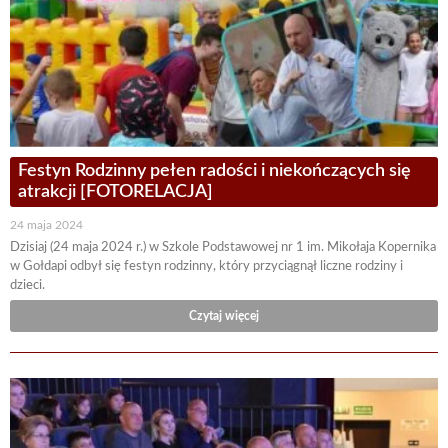
Festyn Rodzinny pełen radości i niekończących się
atrakcji [FOTORELACJA]
24 maja 2024
Dzisiaj (24 maja 2024 r.) w Szkole Podstawowej nr 1 im. Mikołaja Kopernika
w Gołdapi odbył się festyn rodzinny, który przyciągnął liczne rodziny i
dzieci.
Czytaj więcej