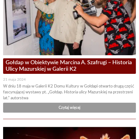
Gołdap w Obiektywie Marcina A. Szafrugi – Historia
Ulicy Mazurskiej w Galerii K2
21 maja 2024
W dniu 18 maja w Galerii K2 Domu Kultury w Gołdapi otwarto drugą część
fascynującej wystawy pt. „Gołdap. Historia ulicy Mazurskiej na przestrzeni
lat.” autorstwa
Czytaj więcej