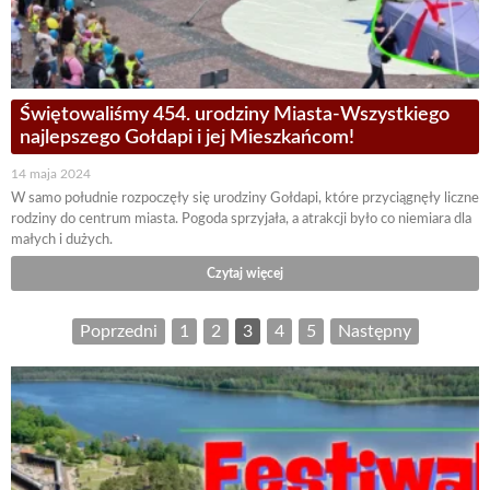
Świętowaliśmy 454. urodziny Miasta-Wszystkiego
najlepszego Gołdapi i jej Mieszkańcom!
14 maja 2024
W samo południe rozpoczęły się urodziny Gołdapi, które przyciągnęły liczne
rodziny do centrum miasta. Pogoda sprzyjała, a atrakcji było co niemiara dla
małych i dużych.
Czytaj więcej
Poprzedni
1
2
3
4
5
Następny