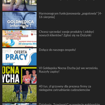
Harmonogram funkcjonowania „pogotowia” [4-
16 sierpnia]
Chcesz sprzedać swoje produkty i zdobyć
nowych klientów? Zgłoś się na Dożynki
Dołącz do naszego zespołu!
VI Gołdapska Nocna Dycha już we wrześniu.
Ruszyły zapisy!
40 tys. zł grzywny dla prezesa firmy za
nielegalne zatrudnianie cudzoziemców
Działania „Trzeźwość” w powiecie gołdapskim.