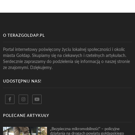
O TERAZGOLDAP.PL
Portal internetowy poświęcony życiu lokalnej społeczności i okolic
miasta Gołdap. Skupiamy się na ciekawych i rzetelnych artykułach.
Serdecznie zapraszamy do podzielenia się informacją o naszej stronie
ze znajomymi. Dziękujemy.
UDOSTĘPNIJ NAS!
POLECANE ARTYKUŁY
„Bezpieczna mikromobilność” – policyjne
działania na drogach powiatu gołdapskiego