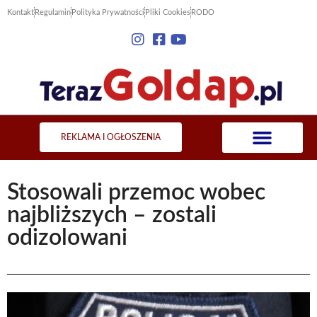
Kontakt
Regulamin
Polityka Prywatności
Pliki Cookies
RODO
REKLAMA I OGŁOSZENIA
Stosowali przemoc wobec
najbliższych – zostali
odizolowani