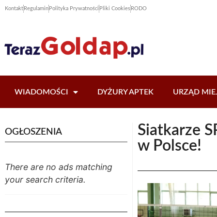
Kontakt
Regulamin
Polityka Prywatności
Pliki Cookies
RODO
WIADOMOŚCI
DYŻURY APTEK
URZĄD MIE
Siatkarze S
OGŁOSZENIA
w Polsce!
There are no ads matching
your search criteria.