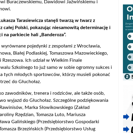
zowi Buraczewskiemu, Dawidowi Jaźwińskiemu i
nowi.
ukasza Tarasiewicza stanęli twarzą w twarz z
 całej Polski, pokazując niesamowitą determinację i
 na parkiecie hali „Banderoza”.
li wyrównane pojedynki z zespołami z Wrocławia,
howa, Białej Podlaskiej, Tomaszowa Mazowieckiego,
 Rzeszowa. Ich udział w Wielkim Finale
iwalu Szkolnego to już samo w sobie ogromny sukces i
la tych młodych sportowców, którzy musieli pokonać
trzeć do Głuchołaz.
lko zawodników, trenera i rodziców, ale także osób,
owo wyjazd do Głuchołaz. Szczególne podziękowania
a Rawinisów, Marka Słowikowskiego (Zakład
roliny Rzędzian, Tomasza Luto, Mariusza
sława Galińskiego (Przedsiębiorstwo Gospodarki
Tomasza Brzezińskich (Przedsiębiorstwo Usług