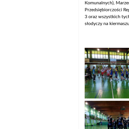
Komunalnych), Marzen
Przedsiębiorczości R
3 oraz wszystkich tych
słodyczy na kiermaszu