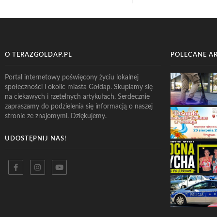
O TERAZGOLDAP.PL
POLECANE A
Portal internetowy poświęcony życiu lokalnej
społeczności i okolic miasta Gołdap. Skupiamy się
na ciekawych i rzetelnych artykułach. Serdecznie
zapraszamy do podzielenia się informacją o naszej
stronie ze znajomymi. Dziękujemy.
UDOSTĘPNIJ NAS!