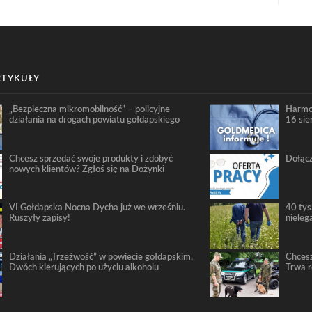
RTYKUŁY
„Bezpieczna mikromobilność” – policyjne
Harmo
działania na drogach powiatu gołdapskiego
16 sie
Chcesz sprzedać swoje produkty i zdobyć
Dołącz
nowych klientów? Zgłoś się na Dożynki
VI Gołdapska Nocna Dycha już we wrześniu.
40 tys
Ruszyły zapisy!
nieleg
Działania „Trzeźwość” w powiecie gołdapskim.
Chcesz
Dwóch kierujących po użyciu alkoholu
Trwa 