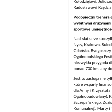
Kołodziejowi, Julius
Radosławowi Rzędzia
Podopieczni trenera Ł
wybitnymi drużynami z
sportowe umiejętności
Nasi siatkarze stoczy
Nysy, Krakowa, Sulec
Gdańska, Bydgoszczy i
Ogólnopolskiego Fest
niezwykła przygoda d
ponad 700 km, aby do
Jest to zasługa nie ty
które wsparły finans
dla Anny i Krzysztof
Ogólnobudowlany), Ka
Szczepańskiego, Zdzi
Komunalnej), Marty i 