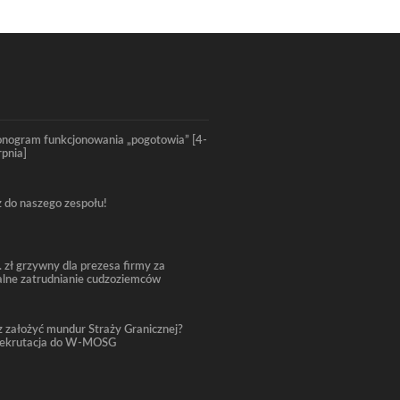
nogram funkcjonowania „pogotowia” [4-
rpnia]
 do naszego zespołu!
. zł grzywny dla prezesa firmy za
alne zatrudnianie cudzoziemców
 założyć mundur Straży Granicznej?
rekrutacja do W-MOSG