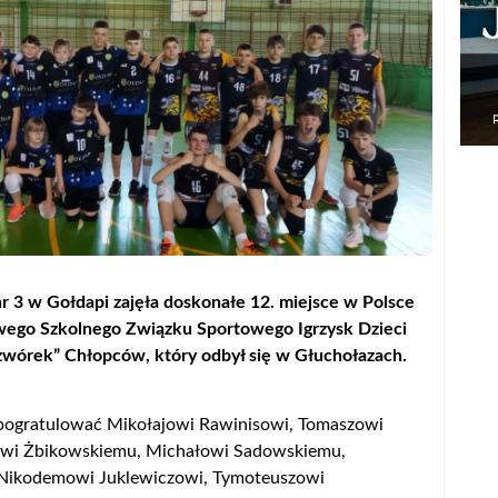
 3 w Gołdapi zajęła doskonałe 12. miejsce w Polsce
wego Szkolnego Związku Sportowego Igrzysk Dzieci
zwórek” Chłopców, który odbył się w Głuchołazach.
pogratulować Mikołajowi Rawinisowi, Tomaszowi
owi Żbikowskiemu, Michałowi Sadowskiemu,
 Nikodemowi Juklewiczowi, Tymoteuszowi