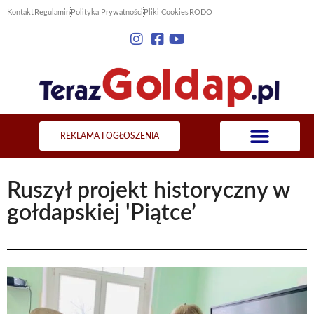
Kontakt
Regulamin
Polityka Prywatności
Pliki Cookies
RODO
REKLAMA I OGŁOSZENIA
Ruszył projekt historyczny w
gołdapskiej 'Piątce’