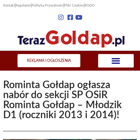
Kontakt
Regulamin
Polityka Prywatności
Pliki Cookies
RODO
REKLAMA I OGŁOSZENIA
Rominta Gołdap ogłasza
nabór do sekcji SP OSiR
Rominta Gołdap – Młodzik
D1 (roczniki 2013 i 2014)!