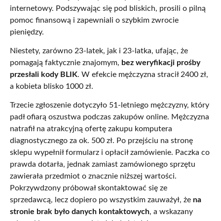
internetowy. Podszywając się pod bliskich, prosili o pilną
pomoc finansową i zapewniali o szybkim zwrocie
pieniędzy.
Niestety, zarówno 23-latek, jak i 23-latka, ufając, że
pomagają faktycznie znajomym,
bez weryfikacji prośby
przesłali kody BLIK
. W efekcie mężczyzna stracił 2400 zł,
a kobieta blisko 1000 zł.
Trzecie zgłoszenie dotyczyło 51-letniego mężczyzny, który
padł ofiarą oszustwa podczas zakupów online. Mężczyzna
natrafił na atrakcyjną ofertę zakupu komputera
diagnostycznego za ok. 500 zł. Po przejściu na stronę
sklepu wypełnił formularz i opłacił zamówienie. Paczka co
prawda dotarła, jednak zamiast zamówionego sprzętu
zawierała przedmiot o znacznie niższej wartości.
Pokrzywdzony próbował skontaktować się ze
sprzedawcą, lecz dopiero po wszystkim zauważył, że
na
stronie brak było danych kontaktowych
, a wskazany