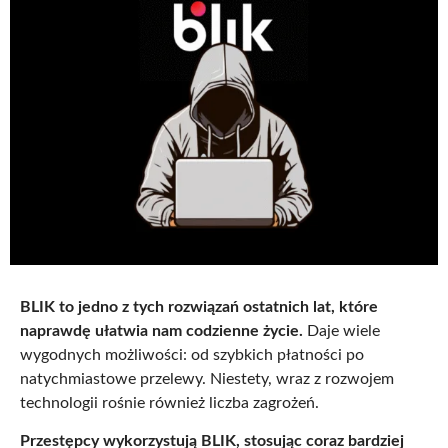
BLIK to jedno z tych rozwiązań ostatnich lat, które
naprawdę ułatwia nam codzienne życie.
Daje wiele
wygodnych możliwości: od szybkich płatności po
natychmiastowe przelewy. Niestety, wraz z rozwojem
technologii rośnie również liczba zagrożeń.
Przestępcy wykorzystują BLIK, stosując coraz bardziej