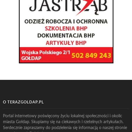
O TERAZGOLDAP.PL
Portal internetowy poświęcony życiu lokalnej społeczności i okolic
miasta Gołdap. Skupiamy się na ciekawych i rzetelnych artykułach.
Serdecznie zapraszamy do podzielenia się informacją o naszej stronie