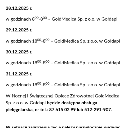
28.12.2025 r.
00
00
w godzinach 8
-8
– GoldMedica Sp. z o.o. w Gołdapi
29.12.2025 r.
00
00
w godzinach 18
-8
– GoldMedica Sp. z o.o. w Gołdapi
30.12.2025 r.
00
00
w godzinach 18
-8
– GoldMedica Sp. z o.o. w Gołdapi
31.12.2025 r.
00
00
w godzinach 18
-8
– GoldMedica Sp. z o.o. w Gołdapi
W Nocnej i Świątecznej Opiece Zdrowotnej GoldMedica
Sp. z o.o. w Gołdapi
będzie dostępna obsługa
pielęgniarska, nr tel.: 87 615 02 99 lub 512-291-907.
W sytuacji zagrożenia życia należy niezwłocznie wezwać