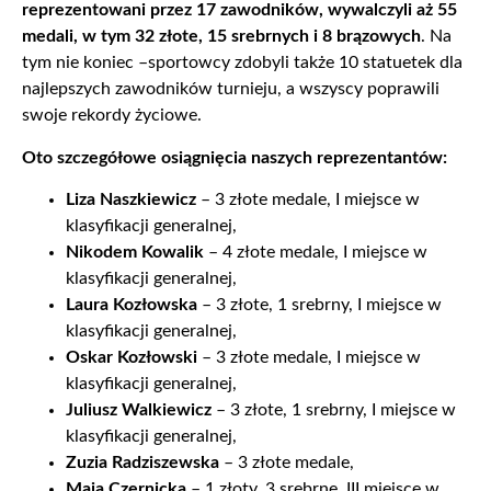
reprezentowani przez 17 zawodników, wywalczyli aż 55
medali, w tym 32 złote, 15 srebrnych i 8 brązowych
. Na
tym nie koniec –sportowcy zdobyli także 10 statuetek dla
najlepszych zawodników turnieju, a wszyscy poprawili
swoje rekordy życiowe.
Oto szczegółowe osiągnięcia naszych reprezentantów:
Liza Naszkiewicz
– 3 złote medale, I miejsce w
klasyfikacji generalnej,
Nikodem Kowalik
– 4 złote medale, I miejsce w
klasyfikacji generalnej,
Laura Kozłowska
– 3 złote, 1 srebrny, I miejsce w
klasyfikacji generalnej,
Oskar Kozłowski
– 3 złote medale, I miejsce w
klasyfikacji generalnej,
Juliusz Walkiewicz
– 3 złote, 1 srebrny, I miejsce w
klasyfikacji generalnej,
Zuzia Radziszewska
– 3 złote medale,
Maja Czernicka
– 1 złoty, 3 srebrne, III miejsce w