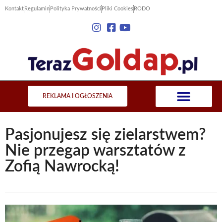
Kontakt
Regulamin
Polityka Prywatności
Pliki Cookies
RODO
REKLAMA I OGŁOSZENIA
Pasjonujesz się zielarstwem?
Nie przegap warsztatów z
Zofią Nawrocką!