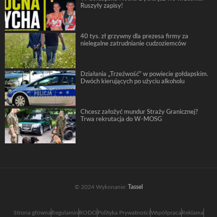
Ruszyły zapisy!
40 tys. zł grzywny dla prezesa firmy za
nielegalne zatrudnianie cudzoziemców
Działania „Trzeźwość” w powiecie gołdapskim.
Dwóch kierujących po użyciu alkoholu
Chcesz założyć mundur Straży Granicznej?
Trwa rekrutacja do W-MOSG
© 2024 Wykonanie:
Tassel
Strona główna
Regulamin
RODO
Polityka Prywatności
Współpraca
Reklama