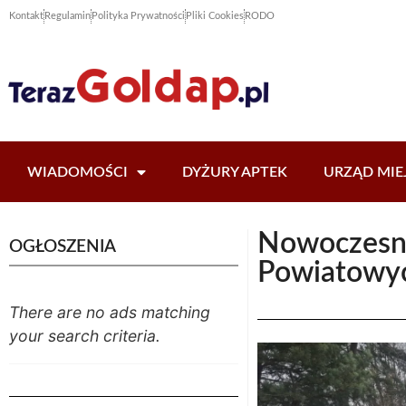
Kontakt
Regulamin
Polityka Prywatności
Pliki Cookies
RODO
WIADOMOŚCI
DYŻURY APTEK
URZĄD MIE
Nowoczesny
OGŁOSZENIA
Powiatowyc
There are no ads matching
your search criteria.