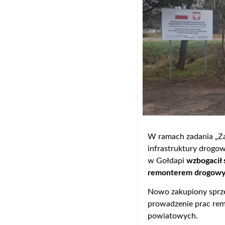
W ramach zadania „Za
infrastruktury drogo
w Gołdapi
wzbogacił 
remonterem drogowy
Nowo zakupiony sprzę
prowadzenie prac re
powiatowych.