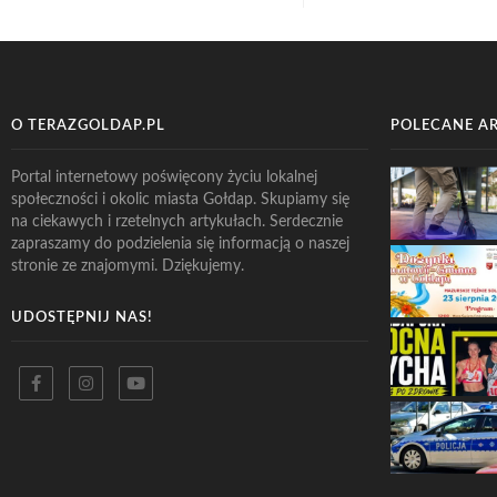
O TERAZGOLDAP.PL
POLECANE A
Portal internetowy poświęcony życiu lokalnej
społeczności i okolic miasta Gołdap. Skupiamy się
na ciekawych i rzetelnych artykułach. Serdecznie
zapraszamy do podzielenia się informacją o naszej
stronie ze znajomymi. Dziękujemy.
UDOSTĘPNIJ NAS!