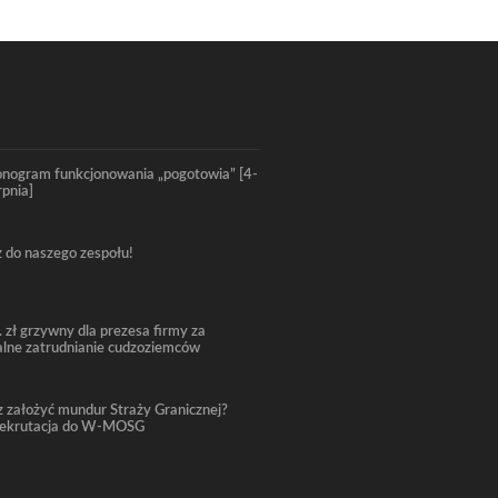
nogram funkcjonowania „pogotowia” [4-
rpnia]
 do naszego zespołu!
. zł grzywny dla prezesa firmy za
alne zatrudnianie cudzoziemców
 założyć mundur Straży Granicznej?
rekrutacja do W-MOSG