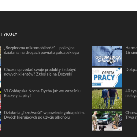
RTYKUŁY
„Bezpieczna mikromobilność” – policyjne
Harmo
działania na drogach powiatu gołdapskiego
16 sie
Chcesz sprzedać swoje produkty i zdobyć
Dołącz
nowych klientów? Zgłoś się na Dożynki
VI Gołdapska Nocna Dycha już we wrześniu.
40 tys
Ruszyły zapisy!
nieleg
Działania „Trzeźwość” w powiecie gołdapskim.
Chcesz
Dwóch kierujących po użyciu alkoholu
Trwa 