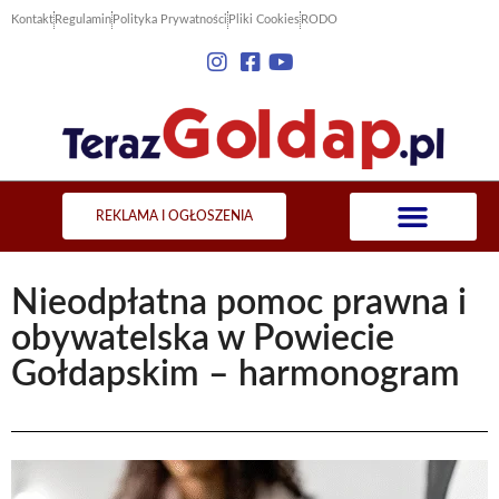
Kontakt
Regulamin
Polityka Prywatności
Pliki Cookies
RODO
REKLAMA I OGŁOSZENIA
Nieodpłatna pomoc prawna i
obywatelska w Powiecie
Gołdapskim – harmonogram