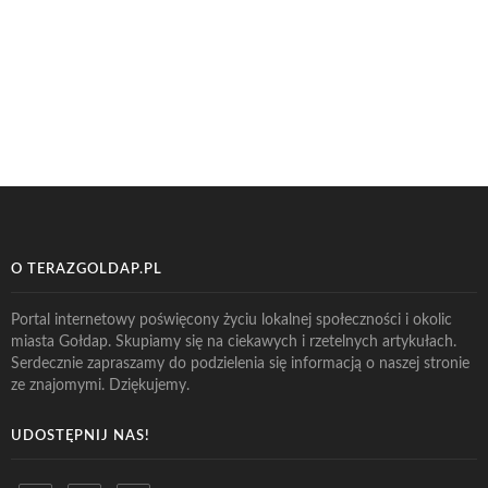
O TERAZGOLDAP.PL
Portal internetowy poświęcony życiu lokalnej społeczności i okolic
miasta Gołdap. Skupiamy się na ciekawych i rzetelnych artykułach.
Serdecznie zapraszamy do podzielenia się informacją o naszej stronie
ze znajomymi. Dziękujemy.
UDOSTĘPNIJ NAS!