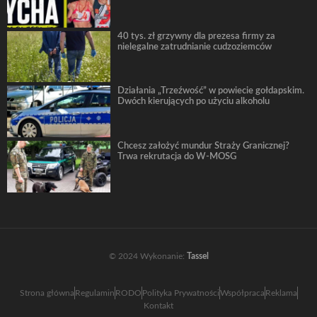
40 tys. zł grzywny dla prezesa firmy za
nielegalne zatrudnianie cudzoziemców
Działania „Trzeźwość” w powiecie gołdapskim.
Dwóch kierujących po użyciu alkoholu
Chcesz założyć mundur Straży Granicznej?
Trwa rekrutacja do W-MOSG
© 2024 Wykonanie:
Tassel
Strona główna
Regulamin
RODO
Polityka Prywatności
Współpraca
Reklama
Kontakt