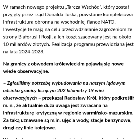
W ramach nowego projektu „Tarcza Wschód”, który został
przyjęty przez rząd Donalda Tuska, powstanie kompleksowa
infrastruktura obronna na wschodniej flance NATO.
Inwestycje te mają na celu przeciwdziałanie zagrożeniom ze
strony Białorusi i Rosji, a ich koszt szacowany jest na około
10 miliardów złotych. Realizacja programu przewidziana jest
na lata 2024-2028.
Na granicy z obwodem królewieckim pojawią się nowe
wieże obserwacyjne.
–
Zgłosiliśmy potrzebę wybudowania na naszym lądowym
odcinku granicy liczącym 202 kilometry 19 wież
obserwacyjnych
– przekazał Radosław Król, który podkreślił
m.in., że aktualnie duża uwaga jest zwracana na
infrastrukturę krytyczną w regionie warmińsko-mazurskim.
Za taką uznawane są m.in. ujęcia wody, stacje benzynowe,
drogi czy linie kolejowe.