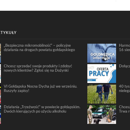
RTYKUŁY
„Bezpieczna mikromobilność” – policyjne
Harmo
działania na drogach powiatu gołdapskiego
16 sie
Chcesz sprzedać swoje produkty i zdobyć
Dołącz
nowych klientów? Zgłoś się na Dożynki
VI Gołdapska Nocna Dycha już we wrześniu.
40 tys
Ruszyły zapisy!
nieleg
Działania „Trzeźwość” w powiecie gołdapskim.
Chcesz
Dwóch kierujących po użyciu alkoholu
Trwa 