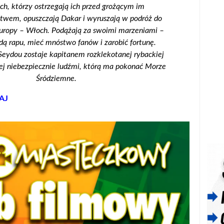
ych, którzy ostrzegają ich przed grożącym im
twem, opuszczają Dakar i wyruszają w podróż do
Europy – Włoch. Podążają za swoimi marzeniami –
dą rapu, mieć mnóstwo fanów i zarobić fortunę.
Seydou zostaje kapitanem rozklekotanej rybackiej
ej niebezpiecznie ludźmi, którą ma pokonać Morze
Śródziemne.
AJ