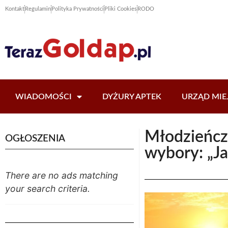
Kontakt
Regulamin
Polityka Prywatności
Pliki Cookies
RODO
WIADOMOŚCI
DYŻURY APTEK
URZĄD MIE
Młodzieńcz
OGŁOSZENIA
wybory: „J
There are no ads matching
your search criteria.