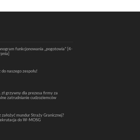
nogram funkcjonowania „pogotowia” [4-
rpnia]
 do naszego zespołu!
. zł grzywny dla prezesa firmy za
alne zatrudnianie cudzoziemców
 założyć mundur Straży Granicznej?
rekrutacja do W-MOSG