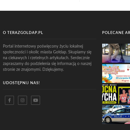
O TERAZGOLDAP.PL
POLECANE A
Portal internetowy poświęcony życiu lokalnej
społeczności i okolic miasta Gołdap. Skupiamy się
na ciekawych i rzetelnych artykułach. Serdecznie
zapraszamy do podzielenia się informacją o naszej
stronie ze znajomymi. Dziękujemy.
UDOSTĘPNIJ NAS!