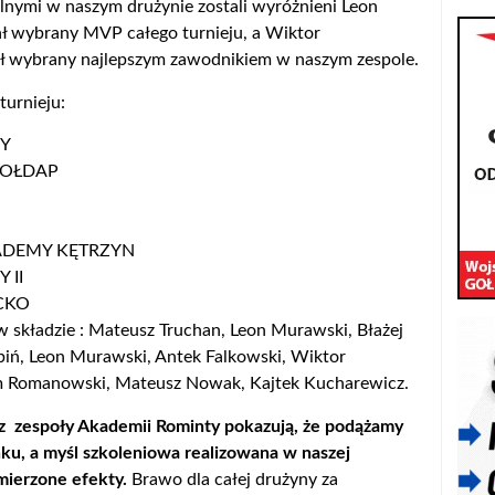
nymi w naszym drużynie zostali wyróżnieni Leon
ał wybrany MVP całego turnieju, a Wiktor
ł wybrany najlepszym zawodnikiem w naszym zespole.
turnieju:
Y
GOŁDAP
ADEMY KĘTRZYN
 II
CKO
w składzie : Mateusz Truchan, Leon Murawski, Błażej
biń, Leon Murawski, Antek Falkowski, Wiktor
m Romanowski, Mateusz Nowak, Kajtek Kucharewicz.
z zespoły Akademii Rominty pokazują, że podążamy
u, a myśl szkoleniowa realizowana w naszej
mierzone efekty.
Brawo dla całej drużyny za