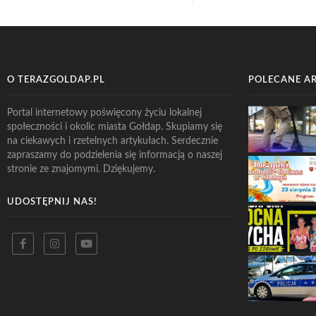
O TERAZGOLDAP.PL
POLECANE A
Portal internetowy poświęcony życiu lokalnej
społeczności i okolic miasta Gołdap. Skupiamy się
na ciekawych i rzetelnych artykułach. Serdecznie
zapraszamy do podzielenia się informacją o naszej
stronie ze znajomymi. Dziękujemy.
UDOSTĘPNIJ NAS!