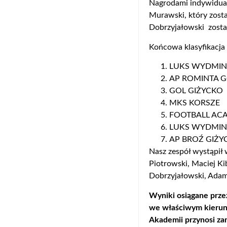
Nagrodami indywidual
Murawski, który zost
Dobrzyjałowski zosta
Końcowa klasyfikacja 
LUKS WYDMIN
AP ROMINTA 
GOL GIŻYCKO
MKS KORSZE
FOOTBALL AC
LUKS WYDMINY
AP BROŹ GIŻY
Nasz zespół wystąpił 
Piotrowski, Maciej Ki
Dobrzyjałowski, Ada
Wyniki osiągane prze
we właściwym kierunk
Akademii przynosi za