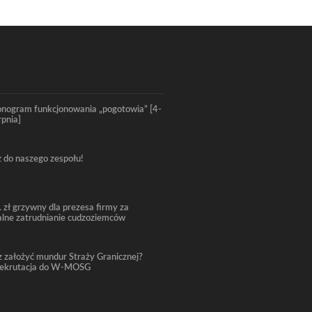
nogram funkcjonowania „pogotowia” [4-
rpnia]
 do naszego zespołu!
. zł grzywny dla prezesa firmy za
alne zatrudnianie cudzoziemców
 założyć mundur Straży Granicznej?
rekrutacja do W-MOSG