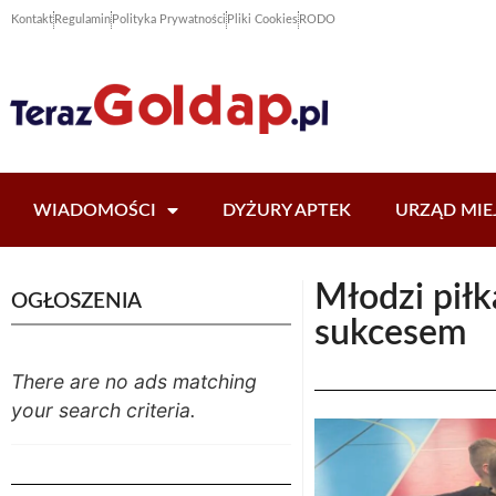
Kontakt
Regulamin
Polityka Prywatności
Pliki Cookies
RODO
WIADOMOŚCI
DYŻURY APTEK
URZĄD MIE
Młodzi piłk
OGŁOSZENIA
sukcesem
There are no ads matching
your search criteria.