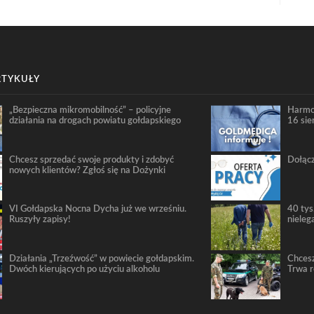
RTYKUŁY
„Bezpieczna mikromobilność” – policyjne
Harmo
działania na drogach powiatu gołdapskiego
16 sie
Chcesz sprzedać swoje produkty i zdobyć
Dołącz
nowych klientów? Zgłoś się na Dożynki
VI Gołdapska Nocna Dycha już we wrześniu.
40 tys
Ruszyły zapisy!
nieleg
Działania „Trzeźwość” w powiecie gołdapskim.
Chcesz
Dwóch kierujących po użyciu alkoholu
Trwa 