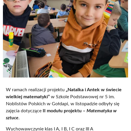
W ramach realizacji projektu
„Natalka i Antek w świecie
wielkiej matematyki”
w Szkole Podstawowej nr 5 im.
Noblistów Polskich w Gołdapi, w listopadzie odbyły się
zajęcia dotyczące
II modułu projektu –
Matematyka w
sztuce
.
Wychowawczynie klas I A, I B, I C oraz III A