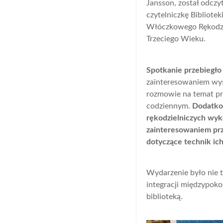
Jansson, został odcz
czytelniczkę Bibliote
Włóczkowego Rękodzie
Trzeciego Wieku.
Spotkanie przebiegło 
zainteresowaniem wysł
rozmowie na temat prz
codziennym.
Dodatkow
rękodzielniczych wyk
zainteresowaniem prz
dotyczące technik ic
Wydarzenie było nie t
integracji międzypoko
biblioteką.