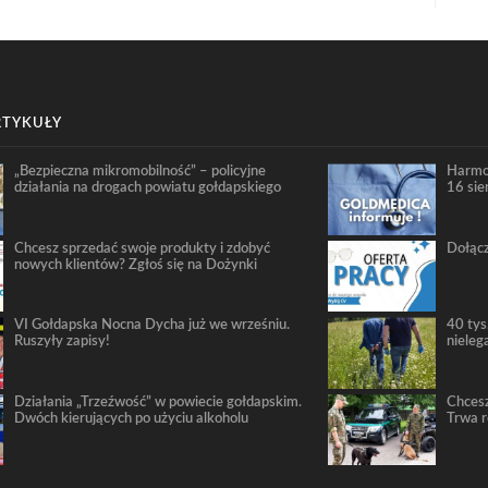
RTYKUŁY
„Bezpieczna mikromobilność” – policyjne
Harmo
działania na drogach powiatu gołdapskiego
16 sie
Chcesz sprzedać swoje produkty i zdobyć
Dołącz
nowych klientów? Zgłoś się na Dożynki
VI Gołdapska Nocna Dycha już we wrześniu.
40 tys
Ruszyły zapisy!
nieleg
Działania „Trzeźwość” w powiecie gołdapskim.
Chcesz
Dwóch kierujących po użyciu alkoholu
Trwa 