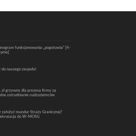
nogram funkcjonowania „pogotowia” [4-
rpnia]
 do naszego zespołu!
. zł grzywny dla prezesa firmy za
alne zatrudnianie cudzoziemców
 założyć mundur Straży Granicznej?
rekrutacja do W-MOSG