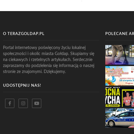
O TERAZGOLDAP.PL
POLECANE A
Portal internetowy poświęcony życiu lokalnej
społeczności i okolic miasta Gołdap. Skupiamy się
na ciekawych i rzetelnych artykułach. Serdecznie
zapraszamy do podzielenia się informacją o naszej
stronie ze znajomymi. Dziękujemy.
UDOSTĘPNIJ NAS!