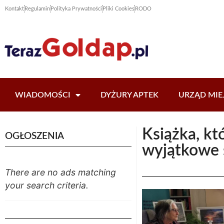
Kontakt
Regulamin
Polityka Prywatności
Pliki Cookies
RODO
WIADOMOŚCI
DYŻURY APTEK
URZĄD MIE
Książka, kt
OGŁOSZENIA
wyjątkowe s
There are no ads matching
your search criteria.