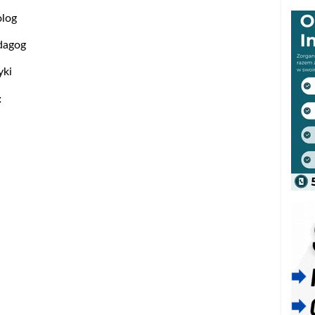
olog
edagog
yki
: