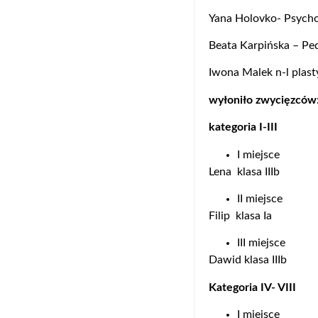
Yana Holovko- Psych
Beata Karpińska – P
Iwona Malek n-l plast
wyłoniło zwycięzców
kategoria I-III
I miejsce
Lena klasa IIIb
II miejsce
Filip klasa Ia
III miejsce
Dawid klasa IIIb
Kategoria IV- VIII
I miejsce