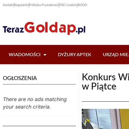
Kontakt
Regulamin
Polityka Prywatności
Pliki Cookies
RODO
WIADOMOŚCI
DYŻURY APTEK
URZĄD MIE
Konkurs Wi
OGŁOSZENIA
w Piątce
There are no ads matching
your search criteria.