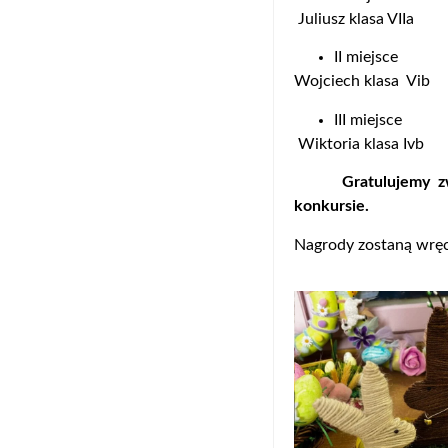
Juliusz klasa VIIa
II miejsce
Wojciech klasa Vib
III miejsce
Wiktoria klasa Ivb
Gratulujemy zwycię
konkursie.
Nagrody zostaną wrę