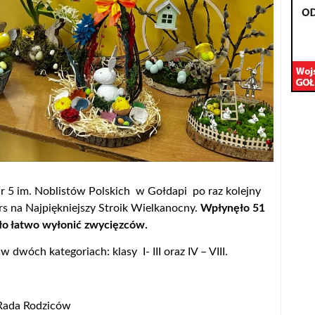
 5 im. Noblistów Polskich w Gołdapi po raz kolejny
s na Najpiękniejszy Stroik Wielkanocny.
Wpłynęło 51
yło łatwo wyłonić zwycięzców.
w dwóch kategoriach: klasy I- III oraz IV – VIII.
 Rada Rodziców