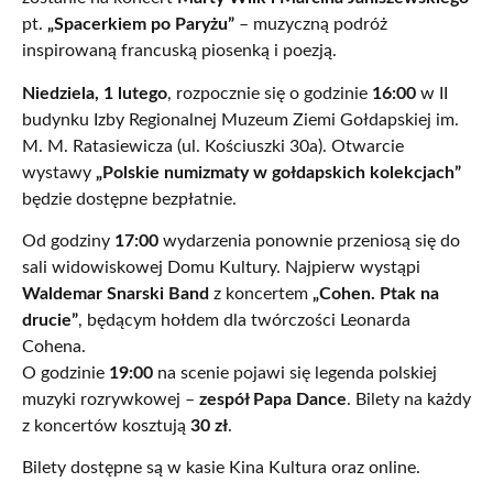
pt.
„Spacerkiem po Paryżu”
– muzyczną podróż
inspirowaną francuską piosenką i poezją.
Niedziela, 1 lutego
, rozpocznie się o godzinie
16:00
w II
budynku Izby Regionalnej Muzeum Ziemi Gołdapskiej im.
M. M. Ratasiewicza (ul. Kościuszki 30a). Otwarcie
wystawy
„Polskie numizmaty w gołdapskich kolekcjach”
będzie dostępne bezpłatnie.
Od godziny
17:00
wydarzenia ponownie przeniosą się do
sali widowiskowej Domu Kultury. Najpierw wystąpi
Waldemar Snarski Band
z koncertem
„Cohen. Ptak na
drucie”
, będącym hołdem dla twórczości Leonarda
Cohena.
O godzinie
19:00
na scenie pojawi się legenda polskiej
muzyki rozrywkowej –
zespół Papa Dance
. Bilety na każdy
z koncertów kosztują
30 zł
.
Bilety dostępne są w kasie Kina Kultura oraz online.