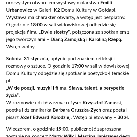
uroczystym otwarciem wystawy malarstwa
Emilii
Urbanowicz
w Galerii K2 Domu Kultury w Gołdapi.
Wystawa ma charakter otwarty, a wstęp jest bezpłatny.
O godzinie
18:00
w sali widowiskowej odbędzie się
projekcja filmu
„Dwie siostry”
, połączona ze spotkaniem z
jego twórczyniami –
Dianą Zamojską
i
Karoliną Rzepą
.
Wstęp wolny.
Sobota, 31 stycznia
, upłynie pod znakiem refleksji i
rozmowy o sztuce. O godzinie
17:00
w sali widowiskowej
Domu Kultury odbędzie się spotkanie poetycko-literackie
pt.
„W tle poezji, muzyki i filmu. Sława, talent, a perypetie
życia”
.
W rozmowie udział wezmą: reżyser
Krzysztof Zanussi
,
poetka i dziennikarka
Barbara Gruszka-Zych
oraz poeta i
pisarz
Józef Edward Kołodziej
. Wstęp biletowany –
30 zł
.
Wieczorem, o godzinie
19:00
, publiczność zaproszona
zostanie na koncert
Marty Wilk i Marcina Janiszewskiego