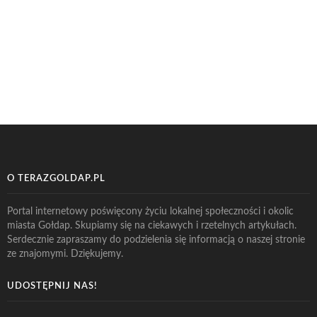
O TERAZGOLDAP.PL
Portal internetowy poświęcony życiu lokalnej społeczności i okolic
miasta Gołdap. Skupiamy się na ciekawych i rzetelnych artykułach.
Serdecznie zapraszamy do podzielenia się informacją o naszej stronie
ze znajomymi. Dziękujemy.
UDOSTĘPNIJ NAS!