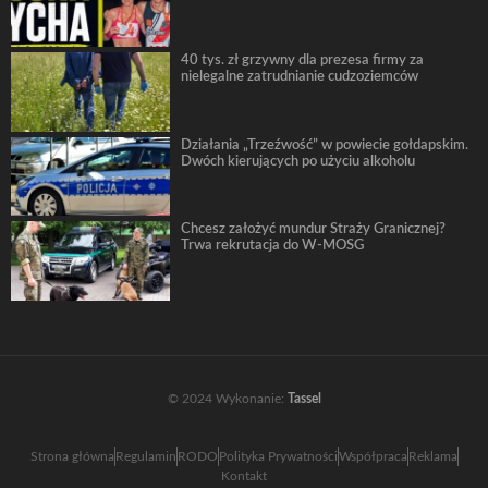
40 tys. zł grzywny dla prezesa firmy za
nielegalne zatrudnianie cudzoziemców
Działania „Trzeźwość” w powiecie gołdapskim.
Dwóch kierujących po użyciu alkoholu
Chcesz założyć mundur Straży Granicznej?
Trwa rekrutacja do W-MOSG
© 2024 Wykonanie:
Tassel
Strona główna
Regulamin
RODO
Polityka Prywatności
Współpraca
Reklama
Kontakt