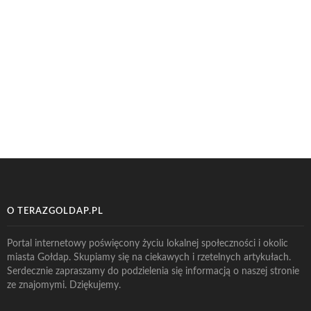
O TERAZGOLDAP.PL
Portal internetowy poświęcony życiu lokalnej społeczności i okolic
miasta Gołdap. Skupiamy się na ciekawych i rzetelnych artykułach.
Serdecznie zapraszamy do podzielenia się informacją o naszej stronie
ze znajomymi. Dziękujemy.