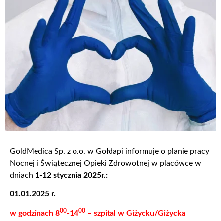
GoldMedica Sp. z o.o. w Gołdapi informuje o planie pracy
Nocnej i Świątecznej Opieki Zdrowotnej w placówce w
dniach
1-12 stycznia 2025r.:
01.01.2025 r.
00
00
w godzinach 8
-14
– szpital w Giżycku/Giżycka