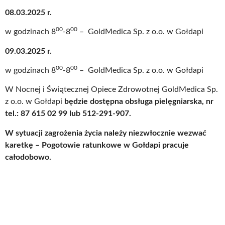
08.03.2025 r.
00
00
w godzinach 8
-8
– GoldMedica Sp. z o.o. w Gołdapi
09.03.2025 r.
00
00
w godzinach 8
-8
– GoldMedica Sp. z o.o. w Gołdapi
W Nocnej i Świątecznej Opiece Zdrowotnej GoldMedica Sp.
z o.o. w Gołdapi
będzie dostępna obsługa pielęgniarska, nr
tel.: 87 615 02 99 lub 512-291-907.
W sytuacji zagrożenia życia należy niezwłocznie wezwać
karetkę – Pogotowie ratunkowe w Gołdapi pracuje
całodobowo.