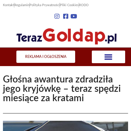
Kontakt
Regulamin
Polityka Prywatności
Pliki Cookies
RODO
REKLAMA I OGŁOSZENIA
Głośna awantura zdradziła
jego kryjówkę – teraz spędzi
miesiące za kratami