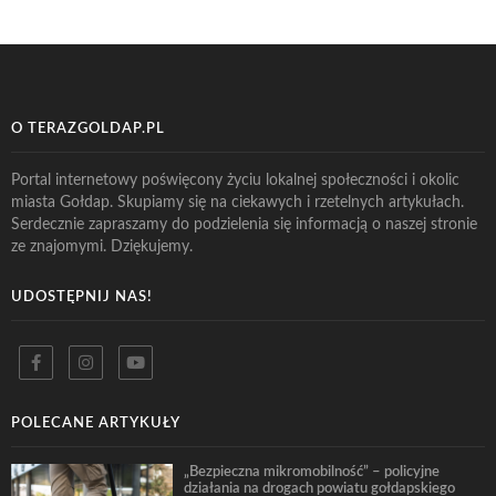
O TERAZGOLDAP.PL
Portal internetowy poświęcony życiu lokalnej społeczności i okolic
miasta Gołdap. Skupiamy się na ciekawych i rzetelnych artykułach.
Serdecznie zapraszamy do podzielenia się informacją o naszej stronie
ze znajomymi. Dziękujemy.
UDOSTĘPNIJ NAS!
POLECANE ARTYKUŁY
„Bezpieczna mikromobilność” – policyjne
działania na drogach powiatu gołdapskiego