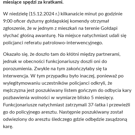
miesiące spędzi za kratkami.
W niedzielę (15.12.2024 r.) kilkanaście minut po godzinie
9:00 oficer dyżurny gołdapskiej komendy otrzymał
zgłoszenie, że w jednym z mieszkań na terenie Gołdapi
słychać głośną awanturę. Na miejsce natychmiast udali się
policjanci referatu patrolowo-interwencyjnego.
Okazało się, że doszło tam do kłótni między partnerami,
jednak w obecności funkcjonariuszy doszli oni do
porozumienia. Zwykle na tym zakończyłaby się ta
interwencja. W tym przypadku było inaczej, ponieważ po
wylegitymowaniu uczestników policjanci odkryli, że
mężczyzna jest poszukiwany listem gończym do odbycia kary
pozbawienia wolności w wymiarze blisko 5 miesięcy.
Funkcjonariusze natychmiast zatrzymali 37-latka i przewieźli
go do policyjnego aresztu. Następnie poszukiwany został
odwieziony do aresztu śledczego gdzie odbędzie zasądzoną
karę.