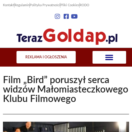
Kontakt
Regulamin
Polityka Prywatności
Pliki Cookies
RODO
REKLAMA I OGŁOSZENIA
Film „Bird” poruszył serca
widzów Małomiasteczkowego
Klubu Filmowego