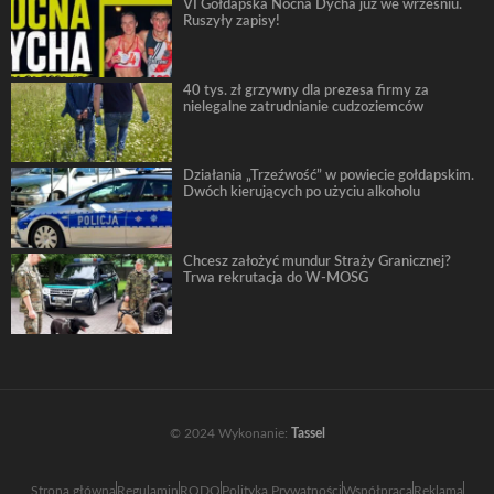
VI Gołdapska Nocna Dycha już we wrześniu.
Ruszyły zapisy!
40 tys. zł grzywny dla prezesa firmy za
nielegalne zatrudnianie cudzoziemców
Działania „Trzeźwość” w powiecie gołdapskim.
Dwóch kierujących po użyciu alkoholu
Chcesz założyć mundur Straży Granicznej?
Trwa rekrutacja do W-MOSG
© 2024 Wykonanie:
Tassel
Strona główna
Regulamin
RODO
Polityka Prywatności
Współpraca
Reklama