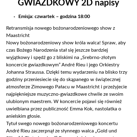
GWIAZDKOWY 2D napisy
Emisja: czwartek – godzina 18:00
Retransmisja nowego bożonarodzeniowego show z
Maastricht
Nowy bożonarodzeniowy show króla walca! Spraw, aby
czas Bożego Narodzenia stał się jeszcze bardziej
wyjątkowy i spędź go z bliskimi na „Srebrno-złotym
koncercie gwiazdkowym” André Rieu i jego Orkiestry
Johanna Straussa. Dzięki temu wydarzeniu na blisko trzy
godziny przeniesiecie się do skąpanego w świątecznej
atmosferze Zimowego Pałacu w Maastricht i przeżyjecie
najpiękniejsze muzyczno-gwiazdkowe chwile ze swoim
ulubionym maestrem. W koncercie pojawi się również
uwielbiana przez publiczność Emma Kok, nastolatka o
anielskim głosie.
Tytuł swego nowego bożonarodzeniowego koncertu
André Rieu zaczerpnął ze słynnego walca „Gold und