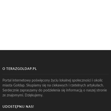
O TERAZGOLDAP.PL
Portal internetowy poświęcony życiu lokalnej społeczności i okolic
miasta Gołdap. Skupiamy się na ciekawych i rzetelnych artykułach.
Serdecznie zapraszamy do podzielenia się informacją o naszej stronie
ze znajomymi. Dziękujemy.
UDOSTĘPNIJ NAS!