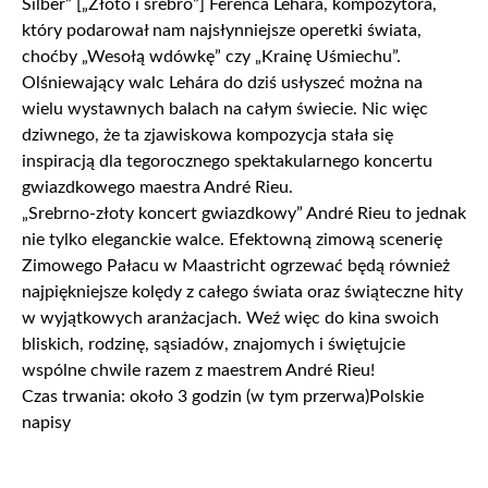
Silber” [„Złoto i srebro”] Ferenca Lehára, kompozytora,
który podarował nam najsłynniejsze operetki świata,
choćby „Wesołą wdówkę” czy „Krainę Uśmiechu”.
Olśniewający walc Lehára do dziś usłyszeć można na
wielu wystawnych balach na całym świecie. Nic więc
dziwnego, że ta zjawiskowa kompozycja stała się
inspiracją dla tegorocznego spektakularnego koncertu
gwiazdkowego maestra André Rieu.
„Srebrno-złoty koncert gwiazdkowy” André Rieu to jednak
nie tylko eleganckie walce. Efektowną zimową scenerię
Zimowego Pałacu w Maastricht ogrzewać będą również
najpiękniejsze kolędy z całego świata oraz świąteczne hity
w wyjątkowych aranżacjach. Weź więc do kina swoich
bliskich, rodzinę, sąsiadów, znajomych i świętujcie
wspólne chwile razem z maestrem André Rieu!
Czas trwania: około 3 godzin (w tym przerwa)Polskie
napisy