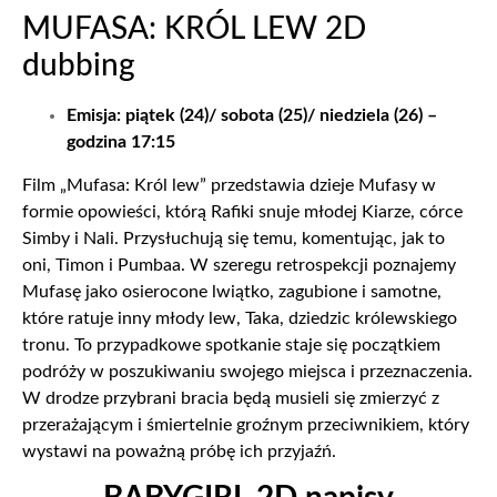
MUFASA: KRÓL LEW 2D
dubbing
Emisja: piątek (24)/ sobota (25)/ niedziela (26) –
godzina 17:15
Film „Mufasa: Król lew” przedstawia dzieje Mufasy w
formie opowieści, którą Rafiki snuje młodej Kiarze, córce
Simby i Nali. Przysłuchują się temu, komentując, jak to
oni, Timon i Pumbaa. W szeregu retrospekcji poznajemy
Mufasę jako osierocone lwiątko, zagubione i samotne,
które ratuje inny młody lew, Taka, dziedzic królewskiego
tronu. To przypadkowe spotkanie staje się początkiem
podróży w poszukiwaniu swojego miejsca i przeznaczenia.
W drodze przybrani bracia będą musieli się zmierzyć z
przerażającym i śmiertelnie groźnym przeciwnikiem, który
wystawi na poważną próbę ich przyjaźń.