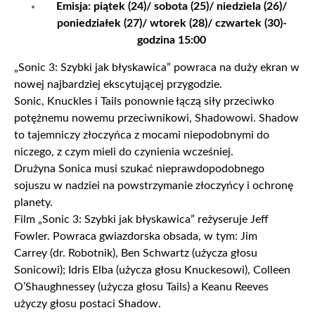
Emisja: piątek (24)/ sobota (25)/ niedziela (26)/
poniedziałek (27)/ wtorek (28)/ czwartek (30)-
godzina 15:00
„Sonic 3: Szybki jak błyskawica” powraca na duży ekran w
nowej najbardziej ekscytującej przygodzie.
Sonic, Knuckles i Tails ponownie łączą siły przeciwko
potężnemu nowemu przeciwnikowi, Shadowowi. Shadow
to tajemniczy złoczyńca z mocami niepodobnymi do
niczego, z czym mieli do czynienia wcześniej.
Drużyna Sonica musi szukać nieprawdopodobnego
sojuszu w nadziei na powstrzymanie złoczyńcy i ochronę
planety.
Film „Sonic 3: Szybki jak błyskawica” reżyseruje Jeff
Fowler. Powraca gwiazdorska obsada, w tym: Jim
Carrey (dr. Robotnik), Ben Schwartz (użycza głosu
Sonicowi); Idris Elba (użycza głosu Knuckesowi), Colleen
O’Shaughnessey (użycza głosu Tails) a Keanu Reeves
użyczy głosu postaci Shadow.