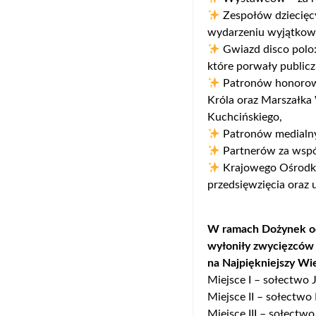
Zespołów dziecięcy
wydarzeniu wyjątkowy
Gwiazd disco polo: 
które porwały publicz
Patronów honorow
Króla oraz Marszałk
Kuchcińskiego,
Patronów medialnyc
Partnerów za współ
Krajowego Ośrodka
przedsięwzięcia oraz
W ramach Dożynek odb
wyłoniły zwycięzców
na Najpiękniejszy Wi
Miejsce I – sołectwo
Miejsce II – sołectwo
Miejsce III – sołectw