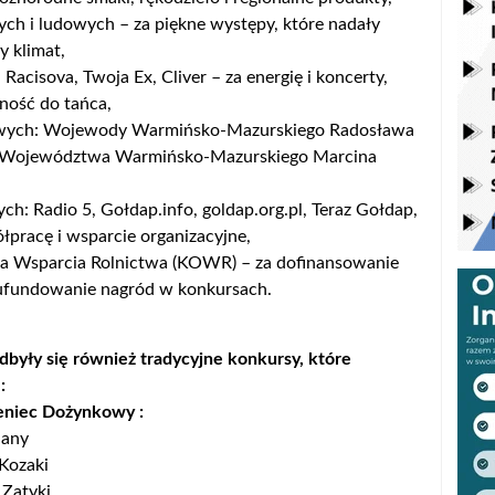
ch i ludowych – za piękne występy, które nadały
 klimat,
Racisova, Twoja Ex, Cliver – za energię i koncerty,
ność do tańca,
ych: Wojewody Warmińsko-Mazurskiego Radosława
a Województwa Warmińsko-Mazurskiego Marcina
h: Radio 5, Gołdap.info, goldap.org.pl, Teraz Gołdap,
pracę i wsparcie organizacyjne,
 Wsparcia Rolnictwa (KOWR) – za dofinansowanie
 ufundowanie nagród w konkursach.
yły się również tradycyjne konkursy, które
 :
eniec Dożynkowy :
 Jany
 Kozaki
o Zatyki