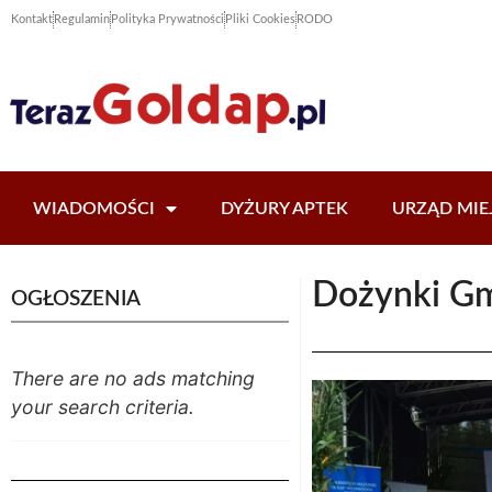
Kontakt
Regulamin
Polityka Prywatności
Pliki Cookies
RODO
WIADOMOŚCI
DYŻURY APTEK
URZĄD MIE
Dożynki Gm
OGŁOSZENIA
There are no ads matching
your search criteria.