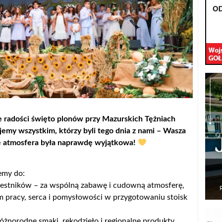
ne radości święto plonów przy Mazurskich Tężniach
emy wszystkim, którzy byli tego dnia z nami – Wasza
e atmosfera była naprawdę wyjątkowa!
emy do:
estników – za wspólną zabawę i cudowną atmosferę,
 pracy, serca i pomysłowości w przygotowaniu stoisk
norodne smaki, rękodzieło i regionalne produkty,