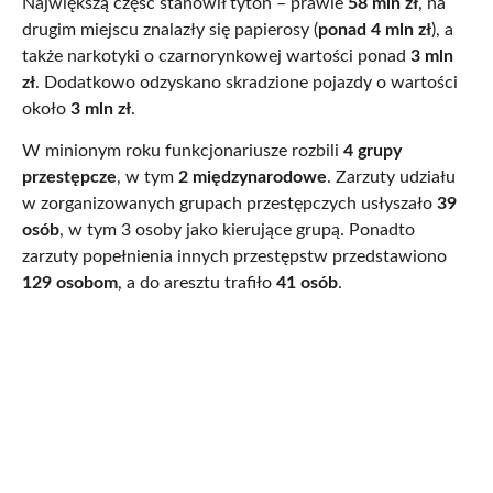
Największą część stanowił tytoń – prawie
58 mln zł
, na
drugim miejscu znalazły się papierosy (
ponad 4 mln zł
), a
także narkotyki o czarnorynkowej wartości ponad
3 mln
zł
. Dodatkowo odzyskano skradzione pojazdy o wartości
około
3 mln zł
.
W minionym roku funkcjonariusze rozbili
4 grupy
przestępcze
, w tym
2 międzynarodowe
. Zarzuty udziału
w zorganizowanych grupach przestępczych usłyszało
39
osób
, w tym 3 osoby jako kierujące grupą. Ponadto
zarzuty popełnienia innych przestępstw przedstawiono
129 osobom
, a do aresztu trafiło
41 osób
.