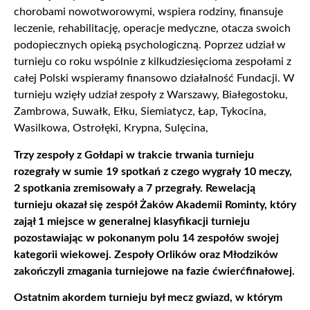
chorobami nowotworowymi, wspiera rodziny, finansuje
leczenie, rehabilitację, operacje medyczne, otacza swoich
podopiecznych opieką psychologiczną. Poprzez udział w
turnieju co roku wspólnie z kilkudziesięcioma zespołami z
całej Polski wspieramy finansowo działalność Fundacji. W
turnieju wzięły udział zespoły z Warszawy, Białegostoku,
Zambrowa, Suwałk, Ełku, Siemiatycz, Łap, Tykocina,
Wasilkowa, Ostrołęki, Krypna, Sulęcina,
Trzy zespoły z Gołdapi w trakcie trwania turnieju
rozegrały w sumie 19 spotkań z czego wygrały 10 meczy,
2 spotkania zremisowały a 7 przegrały. Rewelacją
turnieju okazał się zespół Żaków Akademii Rominty, który
zajął 1 miejsce w generalnej klasyfikacji turnieju
pozostawiając w pokonanym polu 14 zespołów swojej
kategorii wiekowej. Zespoły Orlików oraz Młodzików
zakończyli zmagania turniejowe na fazie ćwierćfinałowej.
Ostatnim akordem turnieju był mecz gwiazd, w którym