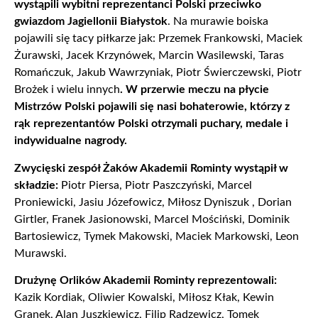
wystąpili wybitni reprezentanci Polski przeciwko
gwiazdom Jagiellonii Białystok
. Na murawie boiska
pojawili się tacy piłkarze jak: Przemek Frankowski, Maciek
Żurawski, Jacek Krzynówek, Marcin Wasilewski, Taras
Romańczuk, Jakub Wawrzyniak, Piotr Świerczewski, Piotr
Brożek i wielu innych
. W przerwie meczu na płycie
Mistrzów Polski pojawili się nasi bohaterowie, którzy z
rąk reprezentantów Polski otrzymali puchary, medale i
indywidualne nagrody.
Zwycięski zespół Żaków Akademii Rominty wystąpił w
składzie:
Piotr Piersa, Piotr Paszczyński, Marcel
Proniewicki, Jasiu Józefowicz, Miłosz Dyniszuk , Dorian
Girtler, Franek Jasionowski, Marcel Mościński, Dominik
Bartosiewicz, Tymek Makowski, Maciek Markowski, Leon
Murawski.
Drużynę Orlików Akademii Rominty reprezentowali:
Kazik Kordiak, Oliwier Kowalski, Miłosz Kłak, Kewin
Granek, Alan Juszkiewicz, Filip Radzewicz, Tomek