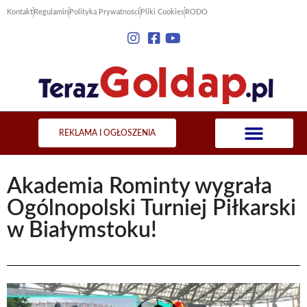
Kontakt
Regulamin
Polityka Prywatności
Pliki Cookies
RODO
REKLAMA I OGŁOSZENIA
Akademia Rominty wygrała
Ogólnopolski Turniej Piłkarski
w Białymstoku!