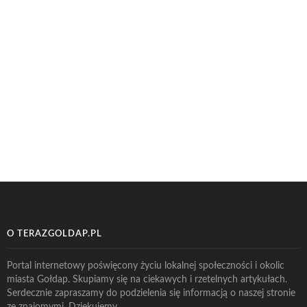
O TERAZGOLDAP.PL
Portal internetowy poświęcony życiu lokalnej społeczności i okolic
miasta Gołdap. Skupiamy się na ciekawych i rzetelnych artykułach.
Serdecznie zapraszamy do podzielenia się informacją o naszej stronie
ze znajomymi. Dziękujemy.